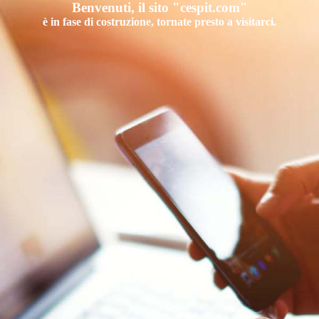
Benvenuti, il sito
"cespit.com"
è in fase di costruzione, tornate presto a visitarci.